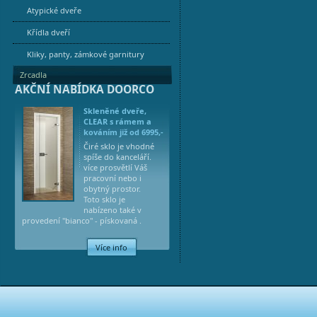
Atypické dveře
Křídla dveří
Kliky, panty, zámkové garnitury
Zrcadla
AKČNÍ NABÍDKA DOORCO
Skleněné dveře,
CLEAR s rámem a
kováním již od 6995,-
Čiré sklo je vhodné
spíše do kanceláří.
více prosvětlí Váš
pracovní nebo i
obytný prostor.
Toto sklo je
nabízeno také v
provedení "bianco" - pískovaná .
Více info