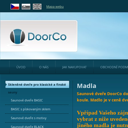
Mapa webu
ÚVOD
O NÁS
JAK NAKUPOVAT
OBCHODNÍ PODM
Madla
Skleněné dveře pro klasické a finské
sauny
Saunové dveře DoorCo d
koule. Madlo je v ceně dve
Saunové dveře BASIC
BASIC s pískovaným sklem
Vpřípad Vašeho zájm
Saunové dveře s motivy
vybrat z níže uvede
jiného madla je nutn
Saunové dveře BLACK