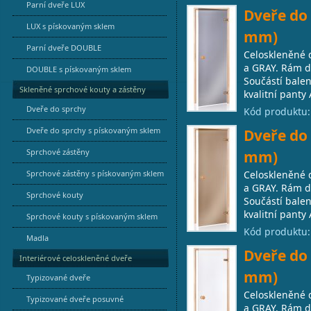
Parní dveře LUX
Dveře do 
LUX s pískovaným sklem
mm)
Parní dveře DOUBLE
Celoskleněné 
a GRAY. Rám dv
DOUBLE s pískovaným sklem
Součástí balen
Skleněné sprchové kouty a zástěny
kvalitní panty 
Dveře do sprchy
Kód produktu
Dveře do sprchy s pískovaným sklem
Dveře do 
Sprchové zástěny
mm)
Sprchové zástěny s pískovaným sklem
Celoskleněné 
a GRAY. Rám dv
Sprchové kouty
Součástí balen
kvalitní panty 
Sprchové kouty s pískovaným sklem
Kód produktu
Madla
Dveře do 
Interiérové celoskleněné dveře
mm)
Typizované dveře
Celoskleněné 
Typizované dveře posuvné
a GRAY. Rám dv