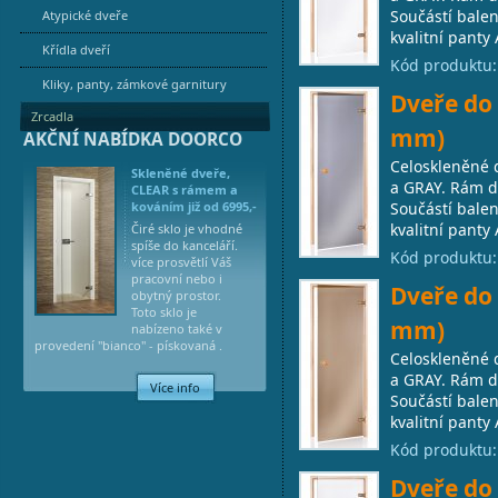
Součástí balen
Atypické dveře
kvalitní panty 
Křídla dveří
Kód produktu
Kliky, panty, zámkové garnitury
Dveře do 
Zrcadla
mm)
AKČNÍ NABÍDKA DOORCO
Celoskleněné 
Skleněné dveře,
a GRAY. Rám dv
CLEAR s rámem a
kováním již od 6995,-
Součástí balen
kvalitní panty 
Čiré sklo je vhodné
spíše do kanceláří.
Kód produktu
více prosvětlí Váš
pracovní nebo i
Dveře do 
obytný prostor.
Toto sklo je
mm)
nabízeno také v
provedení "bianco" - pískovaná .
Celoskleněné 
a GRAY. Rám dv
Více info
Součástí balen
kvalitní panty 
Kód produktu
Dveře do 