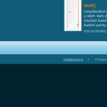
mm)
Celoskleněné 
a GRAY. Rám dv
Součástí balen
kvalitní panty 
Kód produktu
info@doorco.cz
|
© Copyri