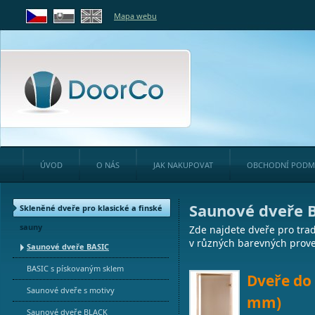
Mapa webu
ÚVOD
O NÁS
JAK NAKUPOVAT
OBCHODNÍ PODM
Saunové dveře 
Skleněné dveře pro klasické a finské
sauny
Zde najdete dveře pro tra
v různých barevných prov
Saunové dveře BASIC
BASIC s pískovaným sklem
Dveře do 
Saunové dveře s motivy
mm)
Saunové dveře BLACK