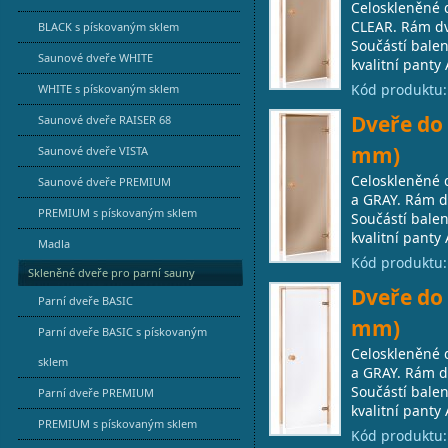
Celoskleněné 
CLEAR. Rám dve
BLACK s pískovaným sklem
Součástí balen
Saunové dveře WHITE
kvalitní panty 
Kód produktu
WHITE s pískovaným sklem
Dveře do 
Saunové dveře RAISER 68
mm)
Saunové dveře VISTA
Celoskleněné 
Saunové dveře PREMIUM
a GRAY. Rám dv
PREMIUM s pískovaným sklem
Součástí balen
kvalitní panty 
Madla
Kód produktu
Skleněné dveře pro parní sauny
Dveře do 
Parní dveře BASIC
mm)
Parní dveře BASIC s pískovaným
Celoskleněné 
sklem
a GRAY. Rám dv
Součástí balen
Parní dveře PREMIUM
kvalitní panty 
PREMIUM s pískovaným sklem
Kód produktu